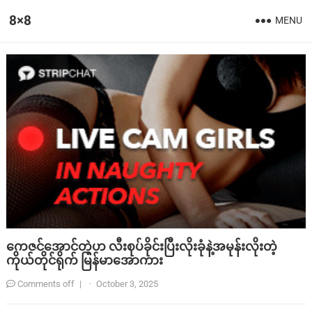
8×8
MENU
ကေဇင်အောင်တဲ့ဟ လီးစုပ်ခိုင်းပြီးလိုးခုံနဲ့အမုန်းလိုးတဲ့
ကိုယ်တိုင်ရိုက် မြန်မာအောကား
Comments off
|
·
October 3, 2025