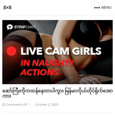
8×8
MENU
ဆော်ကြီးကိုကထန်နေတာပါကွား မြန်မာကိုယ်တိုင်ရိုက်အော
ကား
Comments off
|
·
October 2, 2025