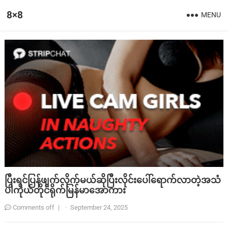
8×8
MENU
ပြီးရင်ပြန်ဖျက်လိုက်မယ်ဆိုပြီးလိုင်းပေါ်ရောက်လာတဲ့အသံ
ပါကိုယ်တိုင်ရိုက်မြန်မာအောကား
Comments off
|
·
September 24, 2025