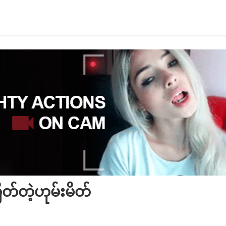
တ်တဲ့ဟုမ်းမိတ်